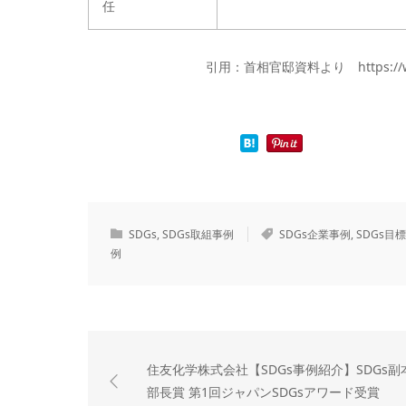
任
引用：首相官邸資料より https://www.kan
SDGs
,
SDGs取組事例
SDGs企業事例
,
SDGs目
例
住友化学株式会社【SDGs事例紹介】SDGs副
部長賞 第1回ジャパンSDGsアワード受賞