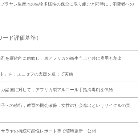
アブラヤシ生産地の生物多様性の保全に取り組むと同時に，消費者への
ワード評価基準）
毒剤を継続的に供給し，東アフリカの衛生向上と共に雇用も創出
クト」を，ユニセフの支援を通じて実施
リカ諸国に対して，アフリカ製アルコール手指消毒剤を供給
少子への移行，教育の機会確保，女性の社会進出というサイクルの実
をサラヤの持続可能性レポート等で随時更新，公開