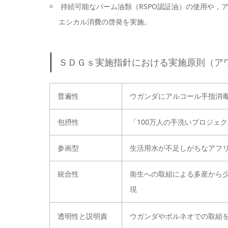
持続可能なパーム油類（RSPO認証油）の使用や，
エシカル消費の啓発を実施。
ＳＤＧｓ実施指針における実施原則（ア
普遍性
ウガンダにアルコール手指消
包摂性
「100万人の手洗いプロジェ
参画型
生活用水が不足しがちなアフ
統合性
衛生への取組による多産から
現
透明性と説明責
ウガンダやボルネオでの取組