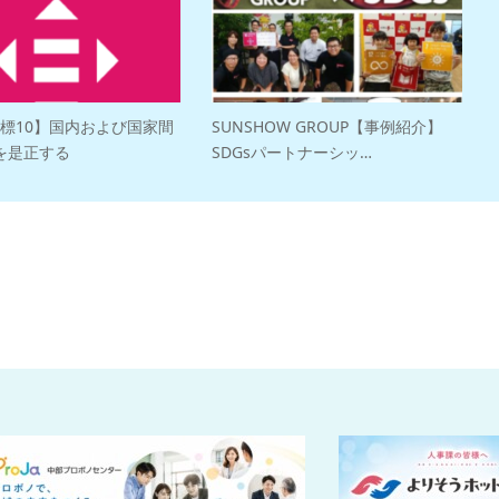
目標10】国内および国家間
SUNSHOW GROUP【事例紹介】
を是正する
SDGsパートナーシッ…