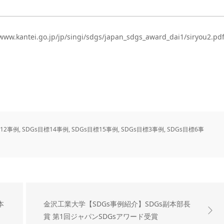
tei.go.jp/jp/singi/sdgs/japan_sdgs_award_dai1/siryou2.pd
標12事例
,
SDGs目標14事例
,
SDGs目標15事例
,
SDGs目標3事例
,
SDGs目標6事
本
金沢工業大学【SDGs事例紹介】SDGs副本部長
賞 第1回ジャパンSDGsアワード受賞