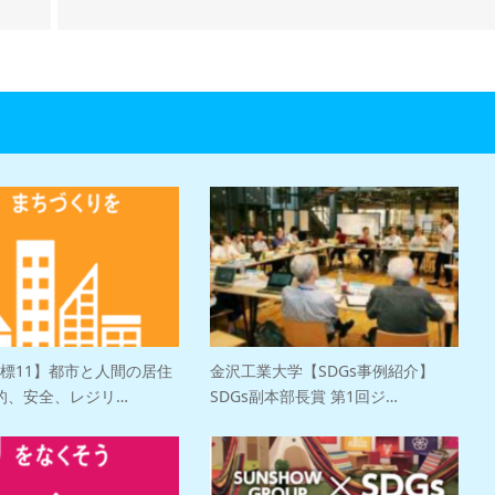
目標11】都市と人間の居住
金沢工業大学【SDGs事例紹介】
的、安全、レジリ…
SDGs副本部長賞 第1回ジ…