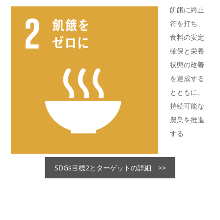
飢餓に終止
符を打ち、
食料の安定
確保と栄養
状態の改善
を達成する
とともに、
持続可能な
農業を推進
する
SDGs目標2とターゲットの詳細 >>