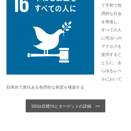
て平和で包
摂的な社会
を推進し、
すべての人
に司法への
アクセスを
提供すると
ともに、あ
らゆるレベ
ルにおいて
効果的で責任ある包摂的な制度を構築する
SDGs目標16とターゲットの詳細 >>