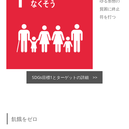
ゆる形態の
貧困に終止
符を打つ
SDGs目標1とターゲットの詳細 >>
飢餓をゼロ