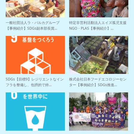
一般社団法人ラ・バルカグループ
特定非営利活動法人エイズ孤児支援
【事例紹介】SDGs副本部長賞…
NGO・PLAS【事例紹介】…
SDGs【目標9】レジリエントなイン
株式会社日本フードエコロジーセン
フラを整備し、包摂的で持…
ター【事例紹介】SDGs推進…