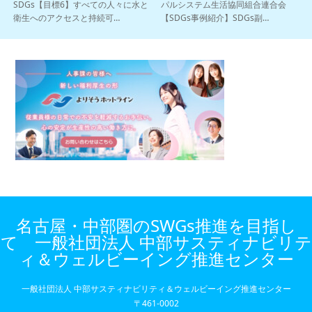
SDGs【目標6】すべての人々に水と
パルシステム生活協同組合連合会
衛生へのアクセスと持続可…
【SDGs事例紹介】SDGs副…
名古屋・中部圏のSWGs推進を目指し
て 一般社団法人 中部サスティナビリテ
ィ＆ウェルビーイング推進センター
一般社団法人 中部サスティナビリティ＆ウェルビーイング推進センター
〒461-0002