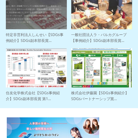
特定非営利法人しんせい【SDGs事
一般社団法人ラ・バルカグループ
例紹介】SDGs副本部長賞…
【事例紹介】SDGs副本部長賞…
住友化学株式会社【SDGs事例紹
株式会社伊藤園【SDGs事例紹介】
介】SDGs副本部長賞 第1…
SDGsパートナーシップ賞…