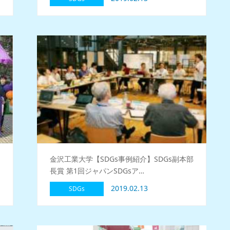
金沢工業大学【SDGs事例紹介】SDGs副本部
長賞 第1回ジャパンSDGsア…
2019.02.13
SDGs