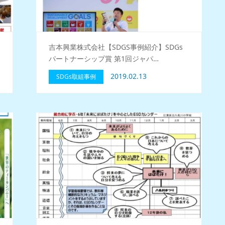
副
吉本興業株式会社【SDGS事例紹介】SDGs
パートナーシップ賞 第1回ジャパ…
2019.02.13
SDGs取組事例