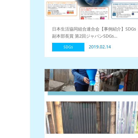
日本生活協同組合連合会【事例紹介】SDGs
副本部長賞 第2回ジャパンSDGs…
2019.02.14
SDGs