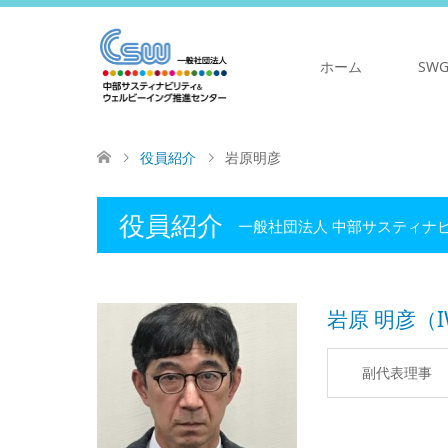
ホーム
SW
役員紹介
岩原明彦
役員紹介
一般社団法人 中部サスティナ
岩原 明彦（IW
副代表理事