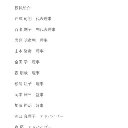
役員紹介
戸成 司朗 代表理事
百瀬 則子 副代表理事
岩原 明彦副 理事
山本 隆彦 理事
金田 学 理事
森 朋哉 理事
松浦 法子 理事
岡本 雄三 監事
加藤 裕治 幹事
河口 真理子 アドバイザー
森 摂 アドバイザー